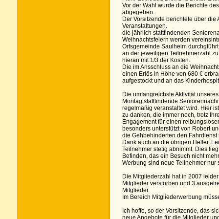
Vor der Wahl wurde die Berichte des
abgegeben.
Der Vorsitzende berichtete über die 
Veranstaltungen.
die jährlich stattfindenden Senioren
Weihnachtsfeiern werden vereinsin
Ortsgemeinde Saulheim durchgführt 
an der jeweiligen Teilnehmerzahl zu s
hieran mit 1/3 der Kosten.
Die im Ansschluss an die Weihnacht
einen Erlös in Höhe von 680 € erbra
aufgestockt und an das Kinderhospi
Die umfangreichste Aktivität unseres
Montag stattfindende Seniorennachmi
regelmäßig veranstaltet wird. Hier i
zu danken, die immer noch, trotz Ihres
Engagement für einen reibungslosen
besonders unterstützt von Robert und
die Gehbehinderten den Fahrdienst 
Dank auch an die übrigen Helfer. Leid
Teilnehmer stetig abnimmt. Dies lie
Befinden, das ein Besuch nicht mehr
Werbung sind neue Teilnehmer nur s
Die Mitgliederzahl hat in 2007 leid
Mitglieder verstorben und 3 ausget
Mitglieder.
Im Bereich Mitgliederwerbung müsse
Ich hoffe, so der Vorsitzende, das si
neue Angebote für die Mitglieder und