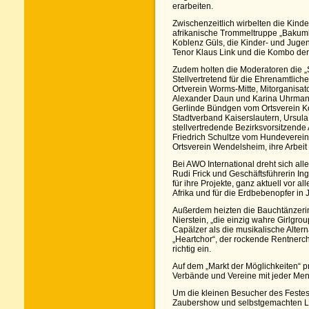
erarbeiten.
Zwischenzeitlich wirbelten die Kin
afrikanische Trommeltruppe „Bakum
Koblenz Güls, die Kinder- und Juge
Tenor Klaus Link und die Kombo der
Zudem holten die Moderatoren die „S
Stellvertretend für die Ehrenamtlic
Ortverein Worms-Mitte, Mitorganisa
Alexander Daun und Karina Uhrman
Gerlinde Bündgen vom Ortsverein K
Stadtverband Kaiserslautern, Ursul
stellvertredende Bezirksvorsitzend
Friedrich Schultze vom Hundeverei
Ortsverein Wendelsheim, ihre Arbeit 
Bei AWO International dreht sich all
Rudi Frick und Geschäftsführerin I
für ihre Projekte, ganz aktuell vor 
Afrika und für die Erdbebenopfer in 
Außerdem heizten die Bauchtänzeri
Nierstein, „die einzig wahre Girlgro
Capälzer als die musikalische Alter
„Heartchor“, der rockende Rentner
richtig ein.
Auf dem „Markt der Möglichkeiten“ p
Verbände und Vereine mit jeder Men
Um die kleinen Besucher des Festes
Zaubershow und selbstgemachten Luf