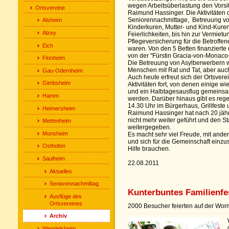
wegen Arbeitsüberlastung den Vorsi
Ortsvereine
Raimund Hassinger. Die Aktivitäten
Seniorennachmittage, Betreuung vo
Alsheim
Kinderkuren, Mutter- und Kind-Kuren,
Alzey
Feierlichkeiten, bis hin zur Vermiet
Pflegeversicherung für die Betroffen
Eich
waren. Von den 5 Betten finanzierte
von der "Fürstin Gracia-von-Monaco-
Flonheim
Die Betreuung von Asylberwerbern w
Menschen mit Rat und Tat, aber auch
Gau-Odernheim
Auch heute erfreut sich der Ortsvere
Gimbsheim
Aktivitäten fort, von denen einige wi
und ein Halbtagesausflug gemeinsam
Hamm
werden. Darüber hinaus gibt es re
14.30 Uhr im Bürgerhaus, Grillfeste 
Heimersheim
Raimund Hassinger hat nach 20 jähr
nicht mehr weiter geführt und den 
Mettenheim
weitergegeben.
Monsheim
Es macht sehr viel Freude, mit ande
und sich für die Gemeinschaft einzu
Osthofen
Hilfe brauchen.
Saulheim
22.08.2011
Aktuelles
Seniorennachmittag
Kunterbuntes Familienf
Ausflüge des
Ortsvereines
2000 Besucher feierten auf der W
Archiv
Wendelsheim