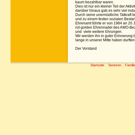
kaum bezahlbar waren.
Dies ist nur ein kleiner Teil der Aktivi
darüber hinaus gab es sehr viel indu
Durch seine unermüdliche Tatkraft b
und zu einem festen sozialen Bestan
Ehrenamt führte er von 1984 an 20 
rot-golden Ehrennadel des AWO-Bez
und viele weitere Ehrungen.
Wir werden ihn in guter Erinnerung b
lange in unserer Mitte haben durften
Der Vorstand
|
|
Startseite
Senioren
Famili