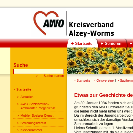
Startseite
Senioren
Suche
Startseite
|
Ortsvereine
|
Saulheim
Startseite
Etwas zur Geschichte de
Aktuelles
Am 30. Januar 1984 fanden sich anf
AWO-Sozialstation /
gründeten den AWO Ortsverein Saulhe
Ambulanter Pflegedienst
die leider nicht mehr unter uns weilt.
Mobiler Sozialer Dienst
Da im Bereich der Jugendarbeit vor 
entschloss sich der damalige Vorst
Betreuungsverein
Seniorenarbeit zu legen.
Helma Schmitt, damals 1. Vorsitzend
Kleiderkammer
Voraussetzungen mit, da sie aus der