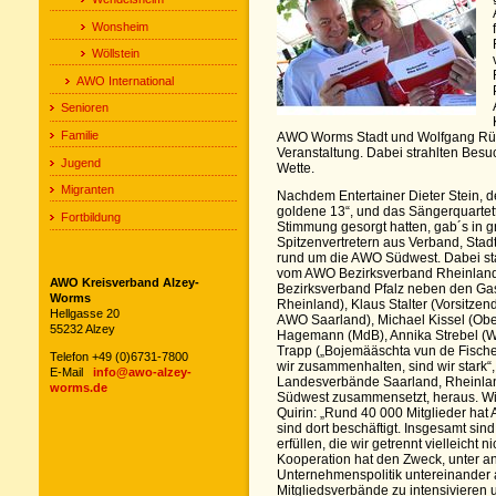
Wonsheim
Wöllstein
AWO International
Senioren
Familie
AWO Worms Stadt und Wolfgang Rüt
Veranstaltung. Dabei strahlten Bes
Jugend
Wette.
Migranten
Nachdem Entertainer Dieter Stein,
goldene 13“, und das Sängerquartett
Fortbildung
Stimmung gesorgt hatten, gab´s in 
Spitzenvertretern aus Verband, Sta
rund um die AWO Südwest. Dabei st
vom AWO Bezirksverband Rheinlan
AWO Kreisverband Alzey-
Bezirksverband Pfalz neben den Gas
Worms
Rheinland), Klaus Stalter (Vorsitzen
Hellgasse 20
AWO Saarland), Michael Kissel (Ob
55232 Alzey
Hagemann (MdB), Annika Strebel (
Trapp („Bojemääschta vun de Fische
Telefon +49 (0)6731-7800
wir zusammenhalten, sind wir stark“, 
E-Mail
info@awo-alzey-
Landesverbände Saarland, Rheinlan
worms.de
Südwest zusammensetzt, heraus. Wie 
Quirin: „Rund 40 000 Mitglieder hat
sind dort beschäftigt. Insgesamt sind
erfüllen, die wir getrennt vielleicht 
Kooperation hat den Zweck, unter 
Unternehmenspolitik untereinander
Mitgliedsverbände zu intensivieren