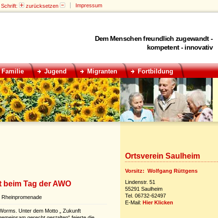
Impressum
Schrift:
zurücksetzen
Dem Menschen freundlich zugewandt -
kompetent - innovativ
Familie
Jugend
Migranten
Fortbildung
Ortsverein Saulheim
Vorsitz: Wolfgang Rüttgens
Lindenstr. 51
t beim Tag der AWO
55291 Saulheim
Tel. 06732-62497
er Rheinpromenade
E-Mail:
Hier Klicken
Worms. Unter dem Motto „ Zukunft
gemeinsam gerecht gestalten“ feierte die