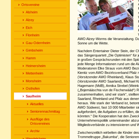
Ortsvereine
Alsheim
Alzey
Eich
Flonheim
AWO Alzey-Worms die Veranstaltung. Dab
Gau-Odernheim
Sonne um die Wette.
Gimbsheim
Nachdem Entertainer Dieter Stein, der 
das Sängerquartett „Die Optimisten“ für
Hamm
in großen Gesprächsrunden mit den Spit
jede Menge Informationen rund um die 
Heimersheim
Moderatoren Elke Straus vom AWO Bezi
Kienitz vom AWO Bezirksverband Pfalz 
Mettenheim
(Vorsitzender AWO Rheinland), Klaus Sta
Monsheim
(Vorsitzender AWO Saarland), Michael K
Hagemann (MdB), Annika Strebel (Weink
Osthofen
(„Bojemääschta vun de Fischerwääd“) Re
zusammenhalten, sind wir stark“, stellt
Saulheim
Saarland, Rheinland und Pfalz aus den
heraus. Wie stark der Verband ist, betont
Aktuelles
AWO Südwest, fast 10 000 Mitarbeiter sin
Seniorennachmittag
aufgefordert, die Aufgaben zu erfüllen, die
könnten.“ Die Kooperation hat den Zwec
Ausflüge des
Unternehmenspolitik untereinander abz
Ortsvereines
Mitgliedsverbände zu intensivieren und 
Archiv
Zwischenzeitlich wirbelten die Kinder d
Trommeltruppe „Bakumba“, die Senioren
Wendelsheim