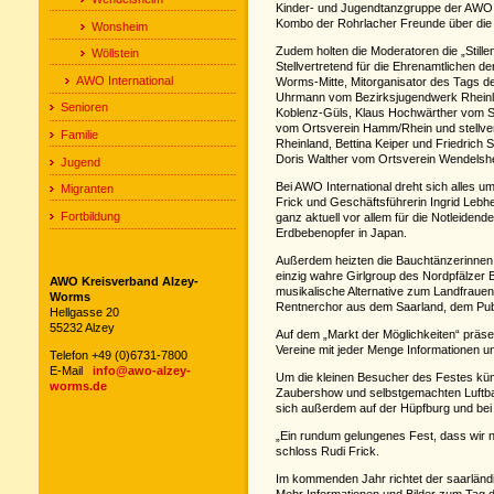
Kinder- und Jugendtanzgruppe der AWO N
Kombo der Rohrlacher Freunde über die
Wonsheim
Zudem holten die Moderatoren die „Stille
Wöllstein
Stellvertretend für die Ehrenamtlichen d
AWO International
Worms-Mitte, Mitorganisator des Tags 
Uhrmann vom Bezirksjugendwerk Rheinl
Senioren
Koblenz-Güls, Klaus Hochwärther vom St
vom Ortsverein Hamm/Rhein und stellve
Familie
Rheinland, Bettina Keiper und Friedric
Doris Walther vom Ortsverein Wendelshei
Jugend
Bei AWO International dreht sich alles u
Migranten
Frick und Geschäftsführerin Ingrid Lebh
Fortbildung
ganz aktuell vor allem für die Notleidend
Erdbebenopfer in Japan.
Außerdem heizten die Bauchtänzerinnen 
einzig wahre Girlgroup des Nordpfälzer B
AWO Kreisverband Alzey-
musikalische Alternative zum Landfrauen
Worms
Rentnerchor aus dem Saarland, dem Publi
Hellgasse 20
55232 Alzey
Auf dem „Markt der Möglichkeiten“ präse
Vereine mit jeder Menge Informationen u
Telefon +49 (0)6731-7800
E-Mail
info@awo-alzey-
Um die kleinen Besucher des Festes küm
worms.de
Zaubershow und selbstgemachten Luftballo
sich außerdem auf der Hüpfburg und bei 
„Ein rundum gelungenes Fest, dass wir n
schloss Rudi Frick.
Im kommenden Jahr richtet der saarlän