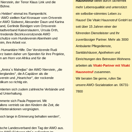
Hausnotruf
bietet durch Sicherheit
ierstein, der Tenor Klaus Link und die
 Bühne.
mehr Lebensqualität und unterstützt
ein selbstbe-stimmtes Leben zu
n Helden“ einmal ins Rampenlicht.
er AWO stellten Karl Kronauer vom Ortverein
Hause! Die Vitakt Hausnotruf GmbH ist
der AWO Südwest, Alexander Daun und Karina
and, Gerlinde Bündgen vom Ortsverein
seit über 15 Jahren einer der
adtverband Kaiserslautern, Ursula Orth,
führenden Dienstleister und Ihr
rtredende Bezirksvorsitzende AWO
h Schultze vom Hundeverein Abenheim und
zuverlässiger Partner. Mehr als 3000
m, ihre Arbeit vor.
Ambulante Pflegedienste,
m Humanitäre Hilfe. Der Vorsitzende Rudi
Sanitätshäuser, Apotheken und
erz baten daher um Spenden für ihre Projekte,
en am Horn von Afrika und für die
Einrichtungen des Betreuten Wohnens
arbeiten als
Vitakt-Partner mit Vitakt
„Amira´s Mahejlas“ der AWO Nierstein, „die
Hausnotruf
zusammen.
erglandes“, die A Capälzer als die
verein und „Heartchor“, der rockende
Wir beraten Sie gerne, rufen Sie
kum so richtig ein.
unsere AWO-Sozialstation an. 06731-
ntierten sich zudem zahlreiche Verbände und
7800
nd Unterhaltung.
merte sich Paula Pepperoni. Mit
ns vertrieb sie den Kindern die Zeit, die
Kletteraktionen vergnügten.
och lange in Erinnerung behalten werden“,
dische Landesverband den Tag der AWO aus.