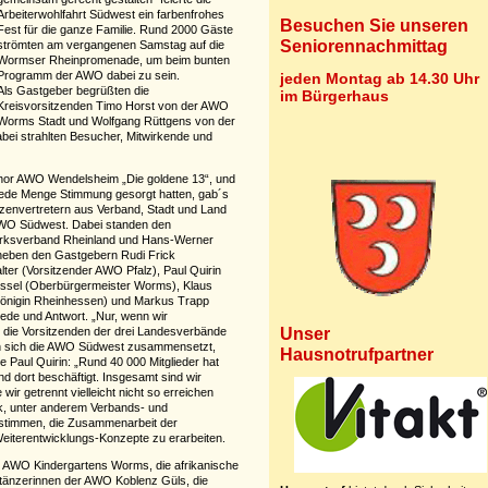
Arbeiterwohlfahrt Südwest ein farbenfrohes
Besuchen Sie unseren
Fest für die ganze Familie. Rund 2000 Gäste
Seniorennachmittag
strömten am vergangenen Samstag auf die
Wormser Rheinpromenade, um beim bunten
Programm der AWO dabei zu sein.
jeden Montag ab 14.30 Uhr
Als Gastgeber begrüßten die
im Bürgerhaus
Kreisvorsitzenden Timo Horst von der AWO
Worms Stadt und Wolfgang Rüttgens von der
ei strahlten Besucher, Mitwirkende und
Chor AWO Wendelsheim „Die goldene 13“, und
 jede Menge Stimmung gesorgt hatten, gab´s
zenvertretern aus Verband, Stadt und Land
AWO Südwest. Dabei standen den
rksverband Rheinland und Hans-Werner
neben den Gastgebern Rudi Frick
lter (Vorsitzender AWO Pfalz), Paul Quirin
issel (Oberbürgermeister Worms), Klaus
önigin Rheinhessen) und Markus Trapp
de und Antwort. „Nur, wenn wir
Unser
en die Vorsitzenden der drei Landesverbände
en sich die AWO Südwest zusammensetzt,
Hausnotrufpartner
e Paul Quirin: „Rund 40 000 Mitglieder hat
d dort beschäftigt. Insgesamt sind wir
 wir getrennt vielleicht nicht so erreichen
k, unter anderem Verbands- und
ustimmen, die Zusammenarbeit der
Weiterentwicklungs-Konzepte zu erarbeiten.
es AWO Kindergartens Worms, die afrikanische
tänzerinnen der AWO Koblenz Güls, die