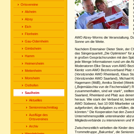
Ortsvereine
Alsheim
Alzey
Eich
Flonheim
AWO Alzey-Worms die Veranstaltung. Dab
Gau-Odernheim
Sonne um die Wette.
Gimbsheim
Nachdem Entertainer Dieter Stein, der 
das Sängerquartett „Die Optimisten“ für
Hamm
in großen Gesprächsrunden mit den Spit
jede Menge Informationen rund um die 
Heimersheim
Moderatoren Elke Straus vom AWO Bezi
Kienitz vom AWO Bezirksverband Pfalz 
Mettenheim
(Vorsitzender AWO Rheinland), Klaus Sta
Monsheim
(Vorsitzender AWO Saarland), Michael K
Hagemann (MdB), Annika Strebel (Weink
Osthofen
(„Bojemääschta vun de Fischerwääd“) Re
zusammenhalten, sind wir stark“, stellt
Saulheim
Saarland, Rheinland und Pfalz aus den
heraus. Wie stark der Verband ist, betont
Aktuelles
AWO Südwest, fast 10 000 Mitarbeiter sin
Seniorennachmittag
aufgefordert, die Aufgaben zu erfüllen, die
könnten.“ Die Kooperation hat den Zwec
Ausflüge des
Unternehmenspolitik untereinander abz
Ortsvereines
Mitgliedsverbände zu intensivieren und 
Archiv
Zwischenzeitlich wirbelten die Kinder d
Trommeltruppe „Bakumba“, die Senioren
Wendelsheim