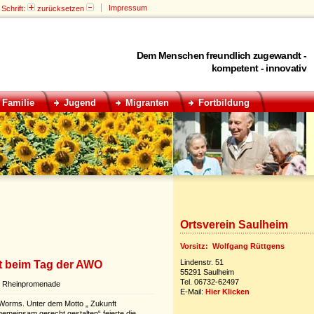
Impressum
Schrift:
zurücksetzen
Dem Menschen freundlich zugewandt -
kompetent - innovativ
Familie
Jugend
Migranten
Fortbildung
Ortsverein Saulheim
Vorsitz: Wolfgang Rüttgens
Lindenstr. 51
t beim Tag der AWO
55291 Saulheim
Tel. 06732-62497
er Rheinpromenade
E-Mail:
Hier Klicken
Worms. Unter dem Motto „ Zukunft
gemeinsam gerecht gestalten“ feierte die