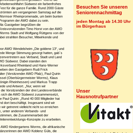
Arbeiterwohlfahrt Südwest ein farbenfrohes
Besuchen Sie unseren
Fest für die ganze Familie. Rund 2000 Gäste
Seniorennachmittag
strömten am vergangenen Samstag auf die
Wormser Rheinpromenade, um beim bunten
Programm der AWO dabei zu sein.
jeden Montag ab 14.30 Uhr
Als Gastgeber begrüßten die
im Bürgerhaus
Kreisvorsitzenden Timo Horst von der AWO
Worms Stadt und Wolfgang Rüttgens von der
ei strahlten Besucher, Mitwirkende und
Chor AWO Wendelsheim „Die goldene 13“, und
 jede Menge Stimmung gesorgt hatten, gab´s
zenvertretern aus Verband, Stadt und Land
AWO Südwest. Dabei standen den
rksverband Rheinland und Hans-Werner
neben den Gastgebern Rudi Frick
lter (Vorsitzender AWO Pfalz), Paul Quirin
issel (Oberbürgermeister Worms), Klaus
önigin Rheinhessen) und Markus Trapp
de und Antwort. „Nur, wenn wir
Unser
en die Vorsitzenden der drei Landesverbände
en sich die AWO Südwest zusammensetzt,
Hausnotrufpartner
e Paul Quirin: „Rund 40 000 Mitglieder hat
d dort beschäftigt. Insgesamt sind wir
 wir getrennt vielleicht nicht so erreichen
k, unter anderem Verbands- und
ustimmen, die Zusammenarbeit der
Weiterentwicklungs-Konzepte zu erarbeiten.
es AWO Kindergartens Worms, die afrikanische
tänzerinnen der AWO Koblenz Güls, die