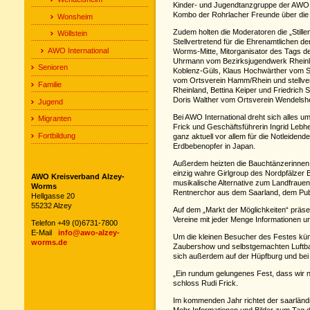
Kinder- und Jugendtanzgruppe der AWO N
Kombo der Rohrlacher Freunde über die
Wonsheim
Zudem holten die Moderatoren die „Stille
Wöllstein
Stellvertretend für die Ehrenamtlichen d
AWO International
Worms-Mitte, Mitorganisator des Tags 
Uhrmann vom Bezirksjugendwerk Rheinl
Senioren
Koblenz-Güls, Klaus Hochwärther vom St
vom Ortsverein Hamm/Rhein und stellve
Familie
Rheinland, Bettina Keiper und Friedric
Doris Walther vom Ortsverein Wendelshei
Jugend
Bei AWO International dreht sich alles u
Migranten
Frick und Geschäftsführerin Ingrid Lebh
Fortbildung
ganz aktuell vor allem für die Notleidend
Erdbebenopfer in Japan.
Außerdem heizten die Bauchtänzerinnen 
einzig wahre Girlgroup des Nordpfälzer B
AWO Kreisverband Alzey-
musikalische Alternative zum Landfrauen
Worms
Rentnerchor aus dem Saarland, dem Publi
Hellgasse 20
55232 Alzey
Auf dem „Markt der Möglichkeiten“ präse
Vereine mit jeder Menge Informationen u
Telefon +49 (0)6731-7800
E-Mail
info@awo-alzey-
Um die kleinen Besucher des Festes küm
worms.de
Zaubershow und selbstgemachten Luftballo
sich außerdem auf der Hüpfburg und bei 
„Ein rundum gelungenes Fest, dass wir n
schloss Rudi Frick.
Im kommenden Jahr richtet der saarlän