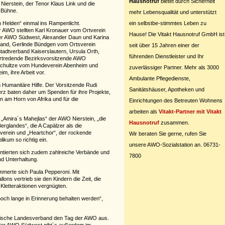
Hausnotruf
bietet durch Sicherheit
ierstein, der Tenor Klaus Link und die
 Bühne.
mehr Lebensqualität und unterstützt
ein selbstbe-stimmtes Leben zu
n Helden“ einmal ins Rampenlicht.
er AWO stellten Karl Kronauer vom Ortverein
Hause! Die Vitakt Hausnotruf GmbH ist
der AWO Südwest, Alexander Daun und Karina
and, Gerlinde Bündgen vom Ortsverein
seit über 15 Jahren einer der
adtverband Kaiserslautern, Ursula Orth,
führenden Dienstleister und Ihr
rtredende Bezirksvorsitzende AWO
h Schultze vom Hundeverein Abenheim und
zuverlässiger Partner. Mehr als 3000
m, ihre Arbeit vor.
Ambulante Pflegedienste,
m Humanitäre Hilfe. Der Vorsitzende Rudi
Sanitätshäuser, Apotheken und
erz baten daher um Spenden für ihre Projekte,
en am Horn von Afrika und für die
Einrichtungen des Betreuten Wohnens
arbeiten als
Vitakt-Partner mit Vitakt
„Amira´s Mahejlas“ der AWO Nierstein, „die
Hausnotruf
zusammen.
erglandes“, die A Capälzer als die
verein und „Heartchor“, der rockende
Wir beraten Sie gerne, rufen Sie
kum so richtig ein.
unsere AWO-Sozialstation an. 06731-
ntierten sich zudem zahlreiche Verbände und
7800
nd Unterhaltung.
merte sich Paula Pepperoni. Mit
ns vertrieb sie den Kindern die Zeit, die
Kletteraktionen vergnügten.
och lange in Erinnerung behalten werden“,
dische Landesverband den Tag der AWO aus.