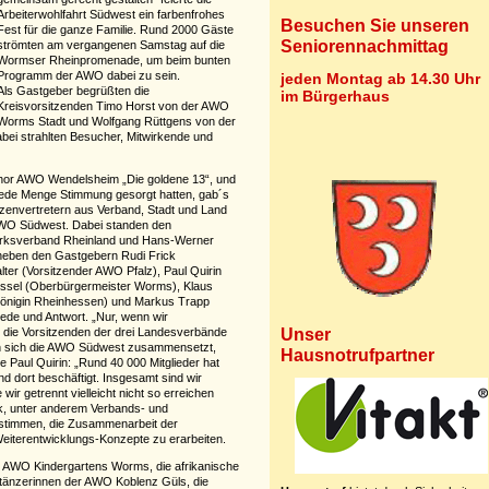
Arbeiterwohlfahrt Südwest ein farbenfrohes
Besuchen Sie unseren
Fest für die ganze Familie. Rund 2000 Gäste
Seniorennachmittag
strömten am vergangenen Samstag auf die
Wormser Rheinpromenade, um beim bunten
Programm der AWO dabei zu sein.
jeden Montag ab 14.30 Uhr
Als Gastgeber begrüßten die
im Bürgerhaus
Kreisvorsitzenden Timo Horst von der AWO
Worms Stadt und Wolfgang Rüttgens von der
ei strahlten Besucher, Mitwirkende und
Chor AWO Wendelsheim „Die goldene 13“, und
 jede Menge Stimmung gesorgt hatten, gab´s
zenvertretern aus Verband, Stadt und Land
AWO Südwest. Dabei standen den
rksverband Rheinland und Hans-Werner
neben den Gastgebern Rudi Frick
lter (Vorsitzender AWO Pfalz), Paul Quirin
issel (Oberbürgermeister Worms), Klaus
önigin Rheinhessen) und Markus Trapp
de und Antwort. „Nur, wenn wir
Unser
en die Vorsitzenden der drei Landesverbände
en sich die AWO Südwest zusammensetzt,
Hausnotrufpartner
e Paul Quirin: „Rund 40 000 Mitglieder hat
d dort beschäftigt. Insgesamt sind wir
 wir getrennt vielleicht nicht so erreichen
k, unter anderem Verbands- und
ustimmen, die Zusammenarbeit der
Weiterentwicklungs-Konzepte zu erarbeiten.
es AWO Kindergartens Worms, die afrikanische
tänzerinnen der AWO Koblenz Güls, die