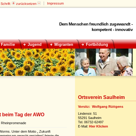
Impressum
Schrift:
zurücksetzen
Dem Menschen freundlich zugewandt -
kompetent - innovativ
Familie
Jugend
Migranten
Fortbildung
Ortsverein Saulheim
Vorsitz: Wolfgang Rüttgens
Lindenstr. 51
t beim Tag der AWO
55291 Saulheim
Tel. 06732-62497
er Rheinpromenade
E-Mail:
Hier Klicken
Worms. Unter dem Motto „ Zukunft
gemeinsam gerecht gestalten“ feierte die