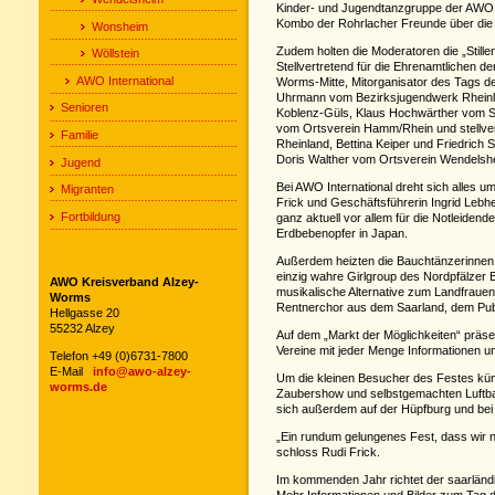
Kinder- und Jugendtanzgruppe der AWO N
Kombo der Rohrlacher Freunde über die
Wonsheim
Zudem holten die Moderatoren die „Stille
Wöllstein
Stellvertretend für die Ehrenamtlichen d
AWO International
Worms-Mitte, Mitorganisator des Tags 
Uhrmann vom Bezirksjugendwerk Rheinl
Senioren
Koblenz-Güls, Klaus Hochwärther vom St
vom Ortsverein Hamm/Rhein und stellve
Familie
Rheinland, Bettina Keiper und Friedric
Doris Walther vom Ortsverein Wendelshei
Jugend
Bei AWO International dreht sich alles u
Migranten
Frick und Geschäftsführerin Ingrid Lebh
Fortbildung
ganz aktuell vor allem für die Notleidend
Erdbebenopfer in Japan.
Außerdem heizten die Bauchtänzerinnen 
einzig wahre Girlgroup des Nordpfälzer B
AWO Kreisverband Alzey-
musikalische Alternative zum Landfrauen
Worms
Rentnerchor aus dem Saarland, dem Publi
Hellgasse 20
55232 Alzey
Auf dem „Markt der Möglichkeiten“ präse
Vereine mit jeder Menge Informationen u
Telefon +49 (0)6731-7800
E-Mail
info@awo-alzey-
Um die kleinen Besucher des Festes küm
worms.de
Zaubershow und selbstgemachten Luftballo
sich außerdem auf der Hüpfburg und bei 
„Ein rundum gelungenes Fest, dass wir n
schloss Rudi Frick.
Im kommenden Jahr richtet der saarlän