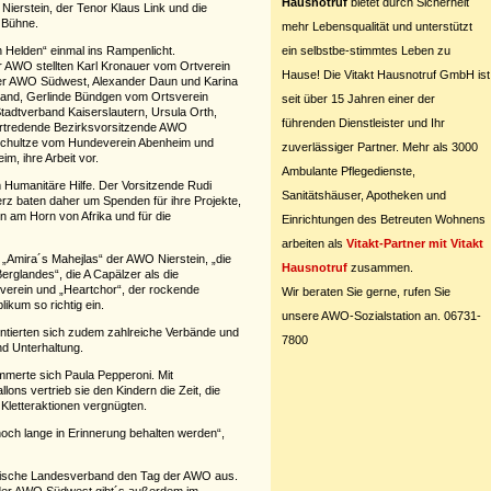
Hausnotruf
bietet durch Sicherheit
ierstein, der Tenor Klaus Link und die
 Bühne.
mehr Lebensqualität und unterstützt
ein selbstbe-stimmtes Leben zu
n Helden“ einmal ins Rampenlicht.
er AWO stellten Karl Kronauer vom Ortverein
Hause! Die Vitakt Hausnotruf GmbH ist
der AWO Südwest, Alexander Daun und Karina
and, Gerlinde Bündgen vom Ortsverein
seit über 15 Jahren einer der
adtverband Kaiserslautern, Ursula Orth,
führenden Dienstleister und Ihr
rtredende Bezirksvorsitzende AWO
h Schultze vom Hundeverein Abenheim und
zuverlässiger Partner. Mehr als 3000
m, ihre Arbeit vor.
Ambulante Pflegedienste,
m Humanitäre Hilfe. Der Vorsitzende Rudi
Sanitätshäuser, Apotheken und
erz baten daher um Spenden für ihre Projekte,
en am Horn von Afrika und für die
Einrichtungen des Betreuten Wohnens
arbeiten als
Vitakt-Partner mit Vitakt
„Amira´s Mahejlas“ der AWO Nierstein, „die
Hausnotruf
zusammen.
erglandes“, die A Capälzer als die
verein und „Heartchor“, der rockende
Wir beraten Sie gerne, rufen Sie
kum so richtig ein.
unsere AWO-Sozialstation an. 06731-
ntierten sich zudem zahlreiche Verbände und
7800
nd Unterhaltung.
merte sich Paula Pepperoni. Mit
ns vertrieb sie den Kindern die Zeit, die
Kletteraktionen vergnügten.
och lange in Erinnerung behalten werden“,
dische Landesverband den Tag der AWO aus.