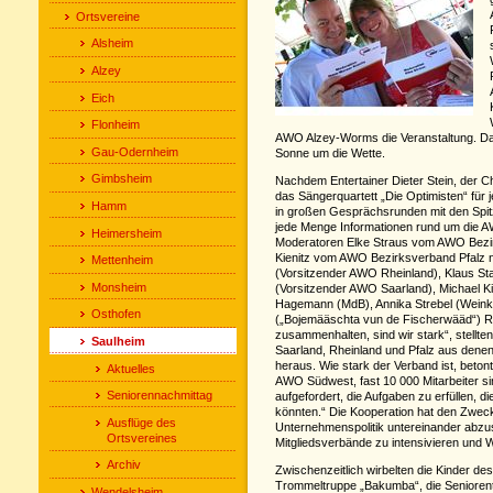
Ortsvereine
Alsheim
Alzey
Eich
Flonheim
AWO Alzey-Worms die Veranstaltung. Dab
Gau-Odernheim
Sonne um die Wette.
Gimbsheim
Nachdem Entertainer Dieter Stein, der 
das Sängerquartett „Die Optimisten“ für
Hamm
in großen Gesprächsrunden mit den Spit
jede Menge Informationen rund um die 
Heimersheim
Moderatoren Elke Straus vom AWO Bezi
Kienitz vom AWO Bezirksverband Pfalz 
Mettenheim
(Vorsitzender AWO Rheinland), Klaus Sta
Monsheim
(Vorsitzender AWO Saarland), Michael K
Hagemann (MdB), Annika Strebel (Weink
Osthofen
(„Bojemääschta vun de Fischerwääd“) Re
zusammenhalten, sind wir stark“, stellt
Saulheim
Saarland, Rheinland und Pfalz aus den
heraus. Wie stark der Verband ist, betont
Aktuelles
AWO Südwest, fast 10 000 Mitarbeiter sin
Seniorennachmittag
aufgefordert, die Aufgaben zu erfüllen, die
könnten.“ Die Kooperation hat den Zwec
Ausflüge des
Unternehmenspolitik untereinander abz
Ortsvereines
Mitgliedsverbände zu intensivieren und 
Archiv
Zwischenzeitlich wirbelten die Kinder d
Trommeltruppe „Bakumba“, die Senioren
Wendelsheim